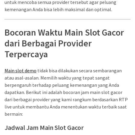
untuk mencoba semua provider tersebut agar peluang
dan
kemenangan Anda bisa lebih maksimal dan optimal.
Instruksi
Mesin
Slot
Bocoran Waktu Main Slot Gacor
Online
dari Berbagai Provider
Daftar
Terpercaya
12
Provider
Main slot demo
tidak bisa dilakukan secara sembarangan
Slot
atau asal-asalan. Memilih waktu yang tepat sangat
Gacor
berpengaruh terhadap peluang kemenangan yang Anda
dengan
dapatkan. Berikut ini adalah bocoran jam main slot gacor
RTP
dari berbagai provider yang kami rangkum berdasarkan RTP
Tinggi
live untuk membantu Anda menentukan waktu terbaik saat
dan
bermain:
Analisis
Lengkap
Jadwal Jam Main Slot Gacor