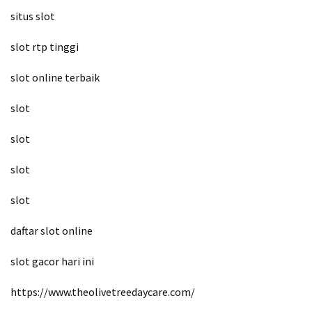
situs slot
slot rtp tinggi
slot online terbaik
slot
slot
slot
slot
daftar slot online
slot gacor hari ini
https://www.theolivetreedaycare.com/