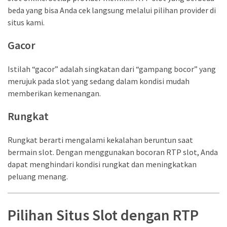
beda yang bisa Anda cek langsung melalui pilihan provider di
situs kami.
Gacor
Istilah “gacor” adalah singkatan dari “gampang bocor” yang
merujuk pada slot yang sedang dalam kondisi mudah
memberikan kemenangan.
Rungkat
Rungkat berarti mengalami kekalahan beruntun saat
bermain slot. Dengan menggunakan bocoran RTP slot, Anda
dapat menghindari kondisi rungkat dan meningkatkan
peluang menang.
Pilihan Situs Slot dengan RTP