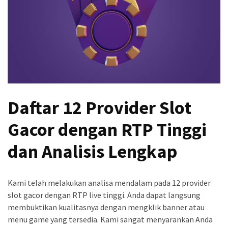
Sensasi
Slots
PG
Soft
dengan
Taruhan
200,
400,
Daftar 12 Provider Slot
dan
600:
Gacor dengan RTP Tinggi
Fokus
pada
dan Analisis Lengkap
Mahjong
Ways
Kami telah melakukan analisa mendalam pada 12 provider
Panduan
slot gacor dengan RTP live tinggi. Anda dapat langsung
Optimal
membuktikan kualitasnya dengan mengklik banner atau
untuk
menu game yang tersedia. Kami sangat menyarankan Anda
Sistem