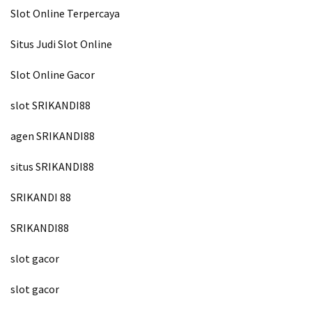
Slot Online Terpercaya
Situs Judi Slot Online
Slot Online Gacor
slot SRIKANDI88
agen SRIKANDI88
situs SRIKANDI88
SRIKANDI 88
SRIKANDI88
slot gacor
slot gacor