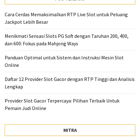
Cara Cerdas Memaksimalkan RTP Live Slot untuk Peluang
Jackpot Lebih Besar
Menikmati Sensasi Slots PG Soft dengan Taruhan 200, 400,
dan 600: Fokus pada Mahjong Ways
Panduan Optimal untuk Sistem dan Instruksi Mesin Slot
Online
Daftar 12 Provider Slot Gacor dengan RTP Tinggi dan Analisis
Lengkap
Provider Slot Gacor Terpercaya: Pilihan Terbaik Untuk
Pemain Judi Online
MITRA