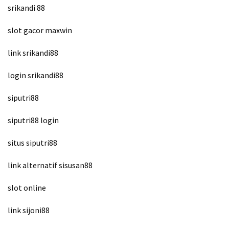
srikandi 88
slot gacor maxwin
link srikandi88
login srikandi88
siputri88
siputri88 login
situs siputri88
link alternatif sisusan88
slot online
link sijoni88