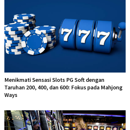
Menikmati Sensasi Slots PG Soft dengan
Taruhan 200, 400, dan 600: Fokus pada Mahjong
Ways