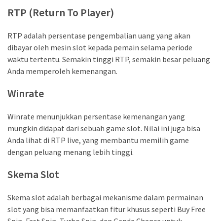
Casino
RTP (Return To Player)
Online
(2)
RTP adalah persentase pengembalian uang yang akan
dibayar oleh mesin slot kepada pemain selama periode
waktu tertentu. Semakin tinggi RTP, semakin besar peluang
Anda memperoleh kemenangan.
Winrate
Winrate menunjukkan persentase kemenangan yang
mungkin didapat dari sebuah game slot. Nilai ini juga bisa
Anda lihat di RTP live, yang membantu memilih game
dengan peluang menang lebih tinggi.
Skema Slot
Skema slot adalah berbagai mekanisme dalam permainan
slot yang bisa memanfaatkan fitur khusus seperti Buy Free