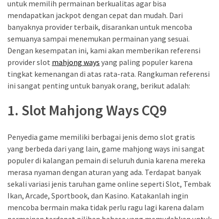
untuk memilih permainan berkualitas agar bisa
dan
mendapatkan jackpot dengan cepat dan mudah. Dari
Instruksi
banyaknya provider terbaik, disarankan untuk mencoba
Mesin
semuanya sampai menemukan permainan yang sesuai.
Slot
Dengan kesempatan ini, kami akan memberikan referensi
Online
provider slot
mahjong ways
yang paling populer karena
tingkat kemenangan di atas rata-rata. Rangkuman referensi
Daftar
ini sangat penting untuk banyak orang, berikut adalah:
12
Provider
1. Slot Mahjong Ways CQ9
Slot
Gacor
Penyedia game memiliki berbagai jenis demo slot gratis
dengan
yang berbeda dari yang lain, game mahjong ways ini sangat
RTP
populer di kalangan pemain di seluruh dunia karena mereka
Tinggi
merasa nyaman dengan aturan yang ada. Terdapat banyak
dan
sekali variasi jenis taruhan game online seperti Slot, Tembak
Analisis
Ikan, Arcade, Sportbook, dan Kasino. Katakanlah ingin
Lengkap
mencoba bermain maka tidak perlu ragu lagi karena dalam
permainan terdapat pilihan bahasa yang memudahkan untuk