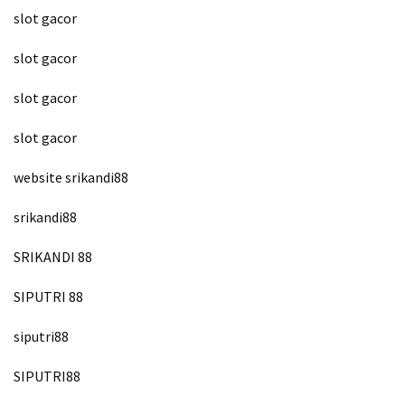
slot gacor
slot gacor
slot gacor
slot gacor
website srikandi88
srikandi88
SRIKANDI 88
SIPUTRI 88
siputri88
SIPUTRI88