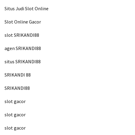
Situs Judi Slot Online
Slot Online Gacor
slot SRIKANDI88
agen SRIKANDI88
situs SRIKANDI88
SRIKANDI 88
SRIKANDI88
slot gacor
slot gacor
slot gacor