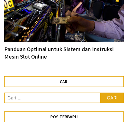
Panduan Optimal untuk Sistem dan Instruksi
Mesin Slot Online
CARI
Cari
untuk:
POS TERBARU