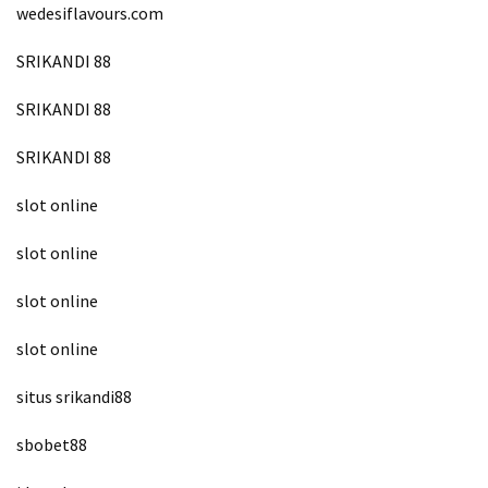
wedesiflavours.com
SRIKANDI 88
SRIKANDI 88
SRIKANDI 88
slot online
slot online
slot online
slot online
situs srikandi88
sbobet88