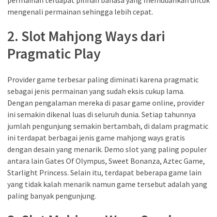
Provider
mengenali permainan sehingga lebih cepat.
Slot
Gacor
2. Slot Mahjong Ways dari
Terpercaya:
Pilihan
Pragmatic Play
Terbaik
Untuk
Provider game terbesar paling diminati karena pragmatic
Pemain
sebagai jenis permainan yang sudah eksis cukup lama.
Judi
Dengan pengalaman mereka di pasar game online, provider
Online
ini semakin dikenal luas di seluruh dunia. Setiap tahunnya
jumlah pengunjung semakin bertambah, di dalam pragmatic
ini terdapat berbagai jenis game mahjong ways gratis
MOST
USED
dengan desain yang menarik. Demo slot yang paling populer
CATEGORIES
antara lain Gates Of Olympus, Sweet Bonanza, Aztec Game,
Starlight Princess. Selain itu, terdapat beberapa game lain
Slot
yang tidak kalah menarik namun game tersebut adalah yang
Online
paling banyak pengunjung.
(18)