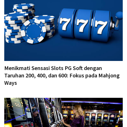
Menikmati Sensasi Slots PG Soft dengan
Taruhan 200, 400, dan 600: Fokus pada Mahjong
Ways