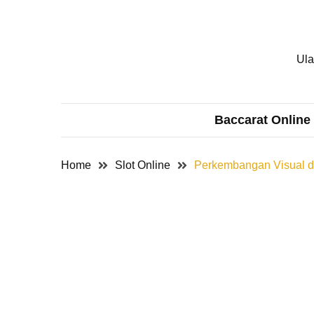
Skip
Skip
to
to
content
content
POS-
Ul
POS
TERBARU
Cara
Baccarat Onli
Cerdas
Memaksimalkan
RTP
Home
Slot Online
Perkembangan Visual dan
Live
Slot
untuk
Peluang
Jackpot
Lebih
Besar
Menikmati