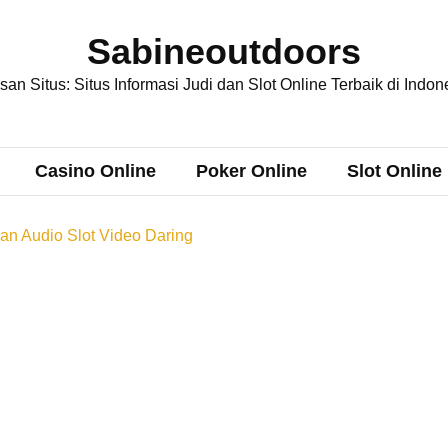
Sabineoutdoors
asan Situs: Situs Informasi Judi dan Slot Online Terbaik di Indone
ne
Casino Online
Poker Online
Slot Online
 Audio Slot Video Daring